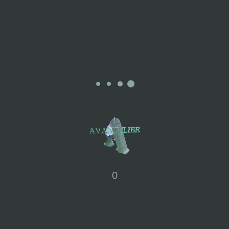
concept of a “Happy Life Solution Company.”
How has BEAMS evolved over the years?
ビームスはセレクトショップとしてスタートし、1990年代まで
は新しい“モノ”を日本に紹介、2000年代には“コト”に視点を広げ
ました。さらに2010年代以降は“ヒト”を起点にしたビジネスに
取り組み、デジタルとリアルの融合を図りながら、新たなライ
フスタイルやカルチャーを生み出すことを目指しています。
BEAMS began as a select shop, introducing new “things” to
Japan until the 1990s. In the 2000s, it expanded its focus to
“experiences” and, from the 2010s onward, shifted toward
“people-centered” business models. By combining digital and
0
real-world experiences, BEAMS aims to create new lifestyles and
cultures.
How does BEAMS JAPAN contribute to the environment and
society?