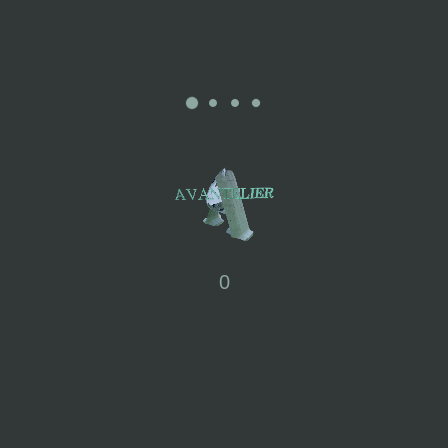
CHERNG : Black Wide-
Brimmed Hat
CHERNG : Wide-
Brimmed Hat
£
75.00
£
75.00
0